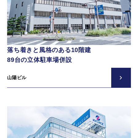
落ち着きと
風格のある10階建
89台の立体駐車場
併設
山陽ビル