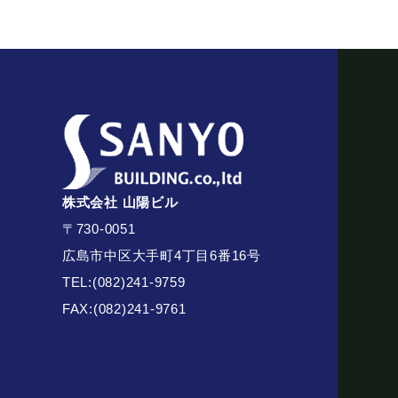
個人情報の安全対策
当社は、個人情報の正確性及び安全性確保
ご本人の照会
お客さまがご本人の個人情報の照会・修正
法令、規範の遵守と見直し
当社は、保有する個人情報に関して適用さ
株式会社 山陽ビル
〒730-0051
お問い合せ
広島市中区大手町4丁目6番16号
当社の個人情報の取扱に関するお問い合せ
TEL:
(082)241-9759
株式会社山陽ビル
FAX:(082)241-9761
〒730-0051
広島市中区大手町4丁目6番1
TEL:(082)241-9759
FAX:(082)241-9761