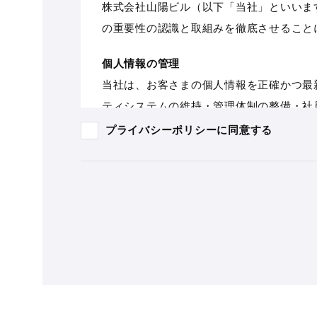
株式会社山陽ビル（以下「当社」といいま
の重要性の認識と取組みを徹底させること
個人情報の管理
当社は、お客さまの個人情報を正確かつ最
ティシステムの維持・管理体制の整備・社
プライバシーポリシーに
同意する
個人情報の利用目的
お客さまからお預かりした個人情報は、当
す。
個人情報の第三者への開示・提供の禁止
当社は、お客さまよりお預かりした個人情
お客さまの同意がある場合
お客さまが希望されるサービスを行なうた
法令に基づき開示することが必要である場