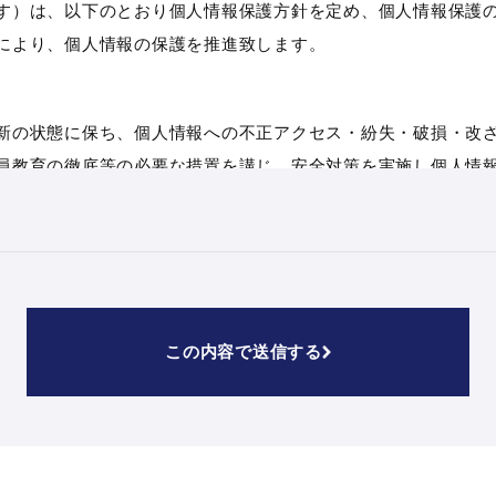
す）は、以下のとおり個人情報保護方針を定め、個人情報保護
により、個人情報の保護を推進致します。
新の状態に保ち、個人情報への不正アクセス・紛失・破損・改
員教育の徹底等の必要な措置を講じ、安全対策を実施し個人情
社からのご連絡や業務のご案内やご質問に対する回答として、
この内容で送信する
報を適切に管理し、次のいずれかに該当する場合を除き、個人
めに当社が業務を委託する業者に対して開示する場合
合